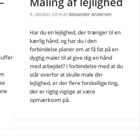
–
Maling af lejlighed
9. oktober 2016
Af
Alexander Andersen
Har du en lejlighed, der trænger til en
kærlig hånd, og har du i den
forbindelse planer om at få fat på en
kuffer
dygtig maler til at give dig en hånd
med arbejdet? I forbindelse med at du
om
står overfor at skulle male din
se
lejlighed, er der flere forskellige ting,
enne
der er rigtig vigtige at være
opmærksom på.