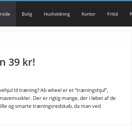
K
rside
Bolig
Husholdning
Kontor
Fritid
n 39 kr!
vehjul til træning? Ab wheel er et ”træningshjul”,
mavemuskler. Der er rigtig mange, der i løbet af de
e lille og smarte træningsredskab, da man ved