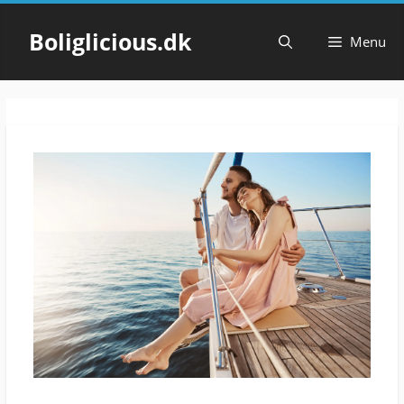
Hop
til
Boliglicious.dk
Menu
indhold