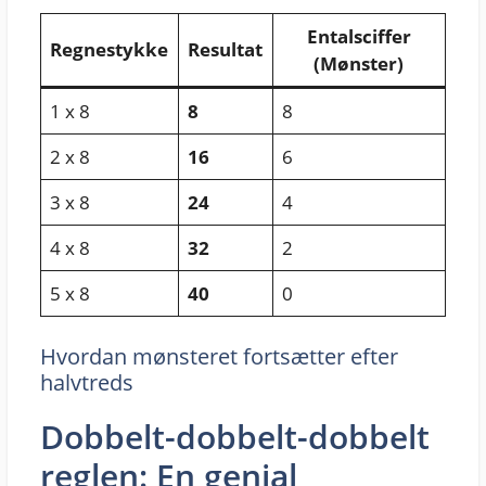
Entalsciffer
Regnestykke
Resultat
(Mønster)
1 x 8
8
8
2 x 8
16
6
3 x 8
24
4
4 x 8
32
2
5 x 8
40
0
Hvordan mønsteret fortsætter efter
halvtreds
Dobbelt-dobbelt-dobbelt
reglen: En genial