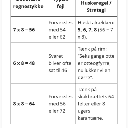
Huskeregel /
regnestykke
fejl
Strategi
Forveksles
Husk talrækken:
7 x 8 = 56
med 54
5, 6, 7, 8
(56 = 7
eller 62
x 8).
Tænk på rim:
Svaret
“Seks gange otte
6 x 8 = 48
bliver ofte
er otteogfyrre,
sat til 46
nu lukker vi en
dørre”.
Tænk på
Forveksles
skakbrættets 64
8 x 8 = 64
med 56
felter eller 8
eller 72
ugers
karantæne.