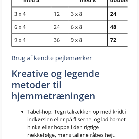
med 4
med 8
dobbelte)
3 x 4
12
3 x 8
24
6 x 4
24
6 x 8
48
9 x 4
36
9 x 8
72
Brug af kendte pejlemærker
Kreative og legende
metoder til
hjemmetræningen
Tabel-hop: Tegn talrækken op med kridt i
indkørslen eller på fliserne, og lad barnet
hinke eller hoppe i den rigtige
rækkefølge, mens tallene råbes højt.