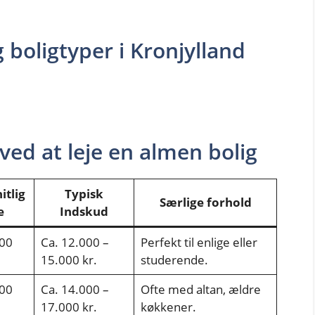
boligtyper i Kronjylland
ed at leje en almen bolig
tlig
Typisk
Særlige forhold
e
Indskud
100
Ca. 12.000 –
Perfekt til enlige eller
15.000 kr.
studerende.
600
Ca. 14.000 –
Ofte med altan, ældre
17.000 kr.
køkkener.