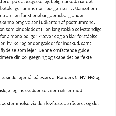
ktører på det østjyske lejeboligmarked, når det
g betalelige rammer om borgernes liv. Uanset om
centrum, en funktionel ungdomsbolig under
turskønne omgivelser i udkanten af postnumrene,
on som bindeleddet til en lang række selvstændige
for almene boliger kræver dog en klar forståelse
r, hvilke regler der gælder for indskud, samt
dflydelse som lejer. Denne omfattende guide
ptimere din boligsøgning og skabe det perfekte
re tusinde lejemål på tværs af Randers C, NV, NØ og
leje- og indskudspriser, som sikrer mod
dbestemmelse via den lovfæstede råderet og det