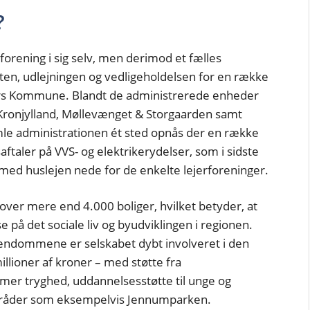
?
forening i sig selv, men derimod et fælles
ften, udlejningen og vedligeholdelsen for en række
ers Kommune. Blandt de administrerede enheder
Kronjylland, Møllevænget & Storgaarden samt
mle administrationen ét sted opnås der en række
aftaler på VVS- og elektrikerydelser, som i sidste
ed huslejen nede for de enkelte lejerforeninger.
ver mere end 4.000 boliger, hvilket betyder, at
e på det sociale liv og byudviklingen i regionen.
jendommene er selskabet dybt involveret i den
illioner af kroner – med støtte fra
mer tryghed, uddannelsesstøtte til unge og
gområder som eksempelvis Jennumparken.