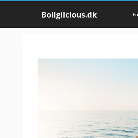
Hop
til
Boliglicious.dk
Fo
indhold