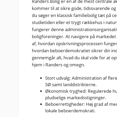
Randers Bolig er en af de mest centrale a
kommer til at sikre gode, tidssvarende o
du søger en klassisk familiebolig tæt på 
studietiden eller et trygt rækkehus i na
fungerer denne administrationsorganisati
boligforeninger. At navigere på markedet 
af, hvordan opskrivningsprocessen fungere
hvordan beboerdemokratiet sikrer din in
gennemgår alt, hvad du skal vide for at o
hjem i Randers og omegn.
Stort udvalg: Administration af fle
SØ samt landdistrikterne.
Økonomisk tryghed: Regulerede hus
pludselige markedsstigninger.
Beboerrettigheder: Høj grad af me
lokale beboerdemokrati.