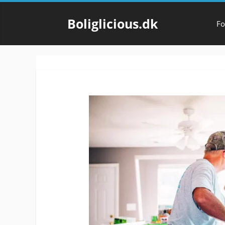
Hop
til
Boliglicious.dk
Fo
indhold