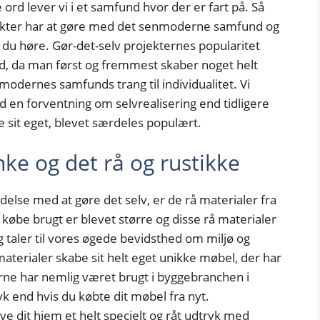
ord lever vi i et samfund hvor der er fart på. Så
ekter har at gøre med det senmoderne samfund og
l du høre. Gør-det-selv projekternes popularitet
d, da man først og fremmest skaber noget helt
nmodernes samfunds trang til individualitet. Vi
ad en forventning om selvrealisering end tidligere
be sit eget, blevet særdeles populært.
ke og det rå og rustikke
delse med at gøre det selv, er de rå materialer fra
t købe brugt er blevet større og disse rå materialer
g taler til vores øgede bevidsthed om miljø og
erialer skabe sit helt eget unikke møbel, der har
erne har nemlig været brugt i byggebranchen i
k end hvis du købte dit møbel fra nyt.
e dit hjem et helt specielt og råt udtryk med