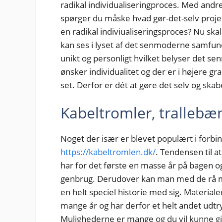
radikal individualiseringproces. Med andre 
spørger du måske hvad gør-det-selv proj
en radikal indiviualiseringsproces? Nu ska
kan ses i lyset af det senmoderne samfun
unikt og personligt hvilket belyser det se
ønsker individualitet og der er i højere gr
set. Derfor er dét at gøre det selv og ska
Kabeltromler, trallebæn
Noget der især er blevet populært i forbin
https://kabeltromlen.dk/
. Tendensen til a
har for det første en masse år på bagen o
genbrug. Derudover kan man med de rå mat
en helt speciel historie med sig. Material
mange år og har derfor et helt andet udtry
Mulighederne er mange og du vil kunne giv