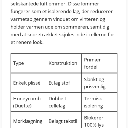
sekskantede luftlommer. Disse lommer
fungerer som et isolerende lag, der reducerer
varmetab gennem vinduet om vinteren og
holder varmen ude om sommeren, samtidig
med at snoretrækket skjules inde i cellerne for
et renere look.
Primær
Type
Konstruktion
fordel
Slankt og
Enkelt plissé
Et lag stof
prisvenligt
Honeycomb
Dobbelt
Termisk
(Duette)
cellelag
isolering
Blokerer
Mørklægning
Belagt tekstil
100% lys