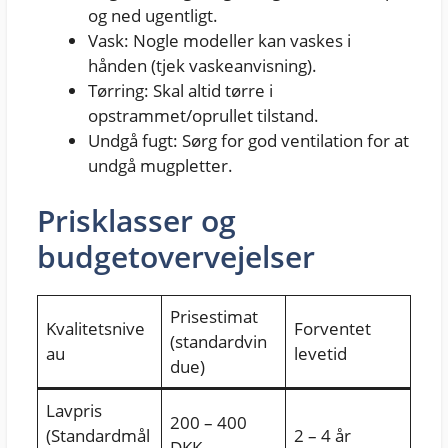
og ned ugentligt.
Vask: Nogle modeller kan vaskes i
hånden (tjek vaskeanvisning).
Tørring: Skal altid tørre i
opstrammet/oprullet tilstand.
Undgå fugt: Sørg for god ventilation for at
undgå mugpletter.
Prisklasser og
budgetovervejelser
Prisestimat
Kvalitetsnive
Forventet
(standardvin
au
levetid
due)
Lavpris
200 – 400
(Standardmål
2 – 4 år
DKK