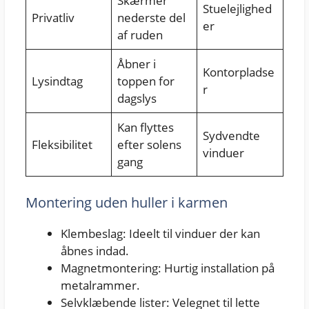
Skærmer
Stuelejlighed
Privatliv
nederste del
er
af ruden
Åbner i
Kontorpladse
Lysindtag
toppen for
r
dagslys
Kan flyttes
Sydvendte
Fleksibilitet
efter solens
vinduer
gang
Montering uden huller i karmen
Klembeslag: Ideelt til vinduer der kan
åbnes indad.
Magnetmontering: Hurtig installation på
metalrammer.
Selvklæbende lister: Velegnet til lette