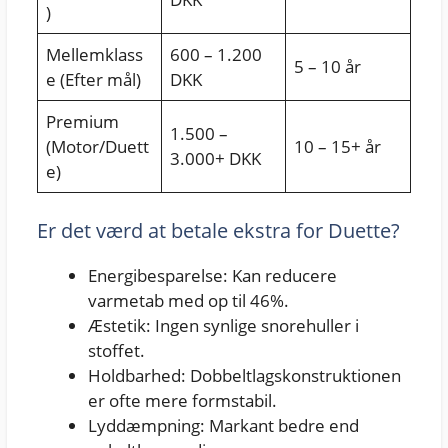
)
Mellemklass
600 – 1.200
5 – 10 år
e (Efter mål)
DKK
Premium
1.500 –
(Motor/Duett
10 – 15+ år
3.000+ DKK
e)
Er det værd at betale ekstra for Duette?
Energibesparelse: Kan reducere
varmetab med op til 46%.
Æstetik: Ingen synlige snorehuller i
stoffet.
Holdbarhed: Dobbeltlagskonstruktionen
er ofte mere formstabil.
Lyddæmpning: Markant bedre end