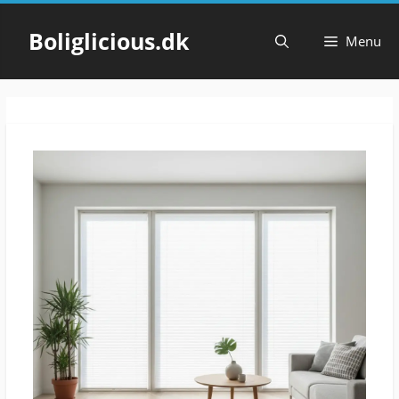
Hop
til
Boliglicious.dk
Menu
indhold