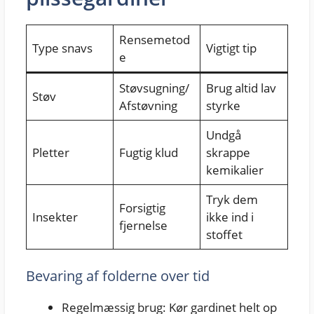
Rensemetod
Type snavs
Vigtigt tip
e
Støvsugning/
Brug altid lav
Støv
Afstøvning
styrke
Undgå
Pletter
Fugtig klud
skrappe
kemikalier
Tryk dem
Forsigtig
Insekter
ikke ind i
fjernelse
stoffet
Bevaring af folderne over tid
Regelmæssig brug: Kør gardinet helt op