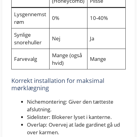
(Honeycomb)
Plissé
Lysgennemst
0%
10-40%
røm
Synlige
Nej
Ja
snorehuller
Mange (også
Farvevalg
Mange
hvid)
Korrekt installation for maksimal
mørklægning
Nichemontering: Giver den tætteste
afslutning.
Sidelister: Blokerer lyset i kanterne.
Overlap: Overvej at lade gardinet gå ud
over karmen.