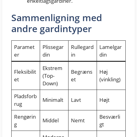
enkeltlagsgardiner.
Sammenligning med
andre gardintyper
Paramet
Plissegar
Rullegard
Lamelgar
er
din
in
din
Ekstrem
Fleksibilit
Begræns
Høj
(Top-
et
et
(vinkling)
Down)
Pladsforb
Minimalt
Lavt
Højt
rug
Rengørin
Besværli
Middel
Nemt
g
gt