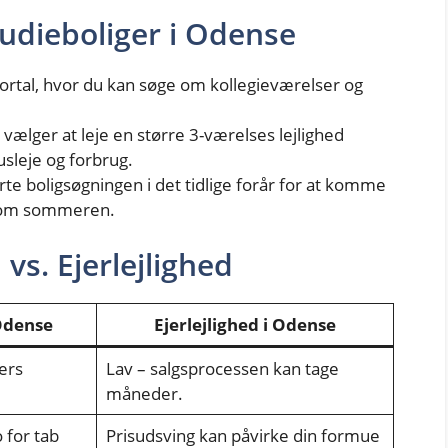
studieboliger i Odense
ortal, hvor du kan søge om kollegieværelser og
ælger at leje en større 3-værelses lejlighed
usleje og forbrug.
rte boligsøgningen i det tidlige forår for at komme
e om sommeren.
vs. Ejerlejlighed
 Odense
Ejerlejlighed i Odense
ers
Lav – salgsprocessen kan tage
måneder.
 for tab
Prisudsving kan påvirke din formue