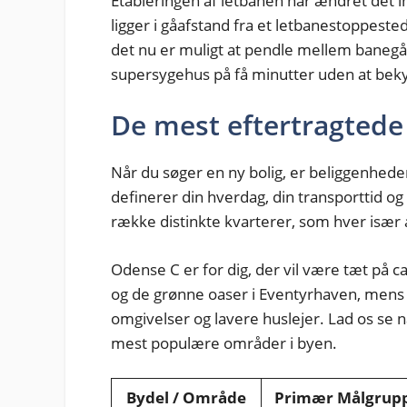
Etableringen af letbanen har ændret det in
ligger i gåafstand fra et letbanestoppeste
det nu er muligt at pendle mellem banegå
supersygehus på få minutter uden at beky
De mest eftertragtede
Når du søger en ny bolig, er beliggenhede
definerer din hverdag, din transporttid og 
række distinkte kvarterer, som hver især ap
Odense C er for dig, der vil være tæt på c
og de grønne oaser i Eventyrhaven, mens
omgivelser og lavere huslejer. Lad os se 
mest populære områder i byen.
Bydel / Område
Primær Målgrup