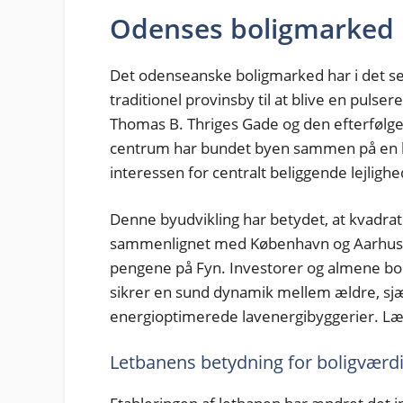
Odenses boligmarked i
Det odenseanske boligmarked har i det sen
traditionel provinsby til at blive en puls
Thomas B. Thriges Gade og den efterfølge
centrum har bundet byen sammen på en he
interessen for centralt beliggende lejlighe
Denne byudvikling har betydet, at kvadrat
sammenlignet med København og Aarhus få
pengene på Fyn. Investorer og almene bol
sikrer en sund dynamik mellem ældre, 
energioptimerede lavenergibyggerier. L
Letbanens betydning for boligværd