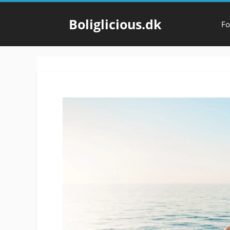
Hop
til
Boliglicious.dk
Fo
indhold