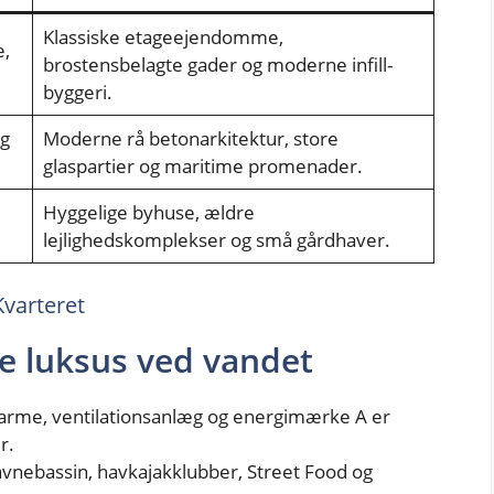
Klassiske etageejendomme,
e,
brostensbelagte gader og moderne infill-
byggeri.
og
Moderne rå betonarkitektur, store
glaspartier og maritime promenader.
Hyggelige byhuse, ældre
lejlighedskomplekser og små gårdhaver.
Kvarteret
 luksus ved vandet
vvarme, ventilationsanlæg og energimærke A er
r.
havnebassin, havkajakklubber, Street Food og