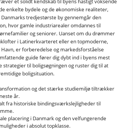
ræver et solidt kendskab til byens hastigt voksende
 de enkelte bydele og de økonomiske realiteter,
Som Danmarks tredjestørste by gennemgår den
n, hvor gamle industriarealer omdannes til
ørnefamilier og seniorer. Uanset om du drømmer
lofter i Latinerkvarteret eller en topmoderne,
 Havn, er forberedelse og markedsforståelse
omfattende guide fører dig dybt ind i byens mest
strategier til boligsøgningen og ruster dig til at
remtidige boligsituation.
ansformation og det stærke studiemiljø tiltrækker
neste år.
lt fra historiske bindingsværkslejligheder til
domme.
rale placering i Danmark og den velfungerende
muligheder i absolut topklasse.