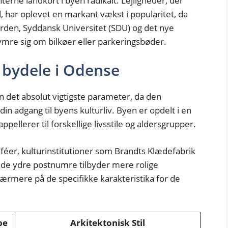
terne landkort i byen radikalt. Lejligheder, der
d, har oplevet en markant vækst i popularitet, da
rden, Syddansk Universitet (SDU) og det nye
mre sig om bilkøer eller parkeringsbøder.
 bydele i Odense
n det absolut vigtigste parameter, da den
din adgang til byens kulturliv. Byen er opdelt i en
pellerer til forskellige livsstile og aldersgrupper.
aféer, kulturinstitutioner som Brandts Klædefabrik
 de ydre postnumre tilbyder mere rolige
nærmere på de specifikke karakteristika for de
pe
Arkitektonisk Stil