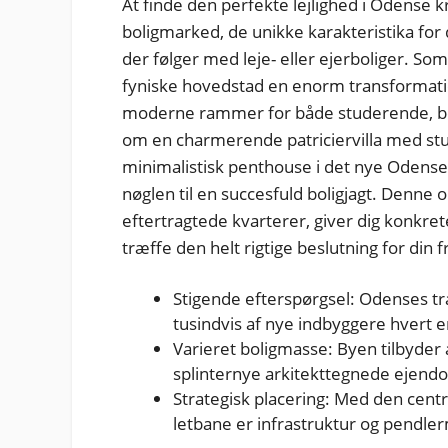
At finde den perfekte lejlighed i Odense k
boligmarked, de unikke karakteristika for
der følger med leje- eller ejerboliger. 
fyniske hovedstad en enorm transformatio
moderne rammer for både studerende, b
om en charmerende patriciervilla med stuk
minimalistisk penthouse i det nye Odense
nøglen til en succesfuld boligjagt. Denne 
eftertragtede kvarterer, giver dig konkrete 
træffe den helt rigtige beslutning for din f
Stigende efterspørgsel: Odenses tr
tusindvis af nye indbyggere hvert e
Varieret boligmasse: Byen tilbyder a
splinternye arkitekttegnede ejen
Strategisk placering: Med den cent
letbane er infrastruktur og pendler