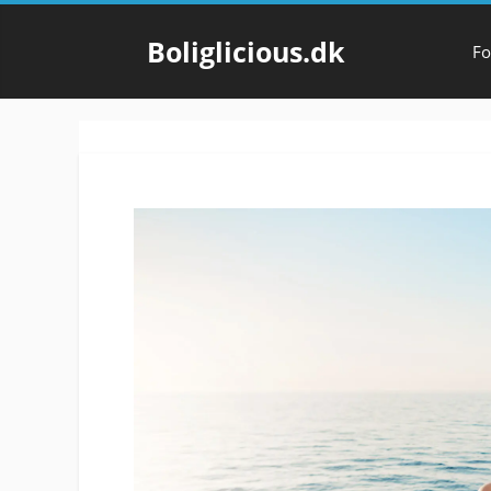
Hop
til
Boliglicious.dk
Fo
indhold