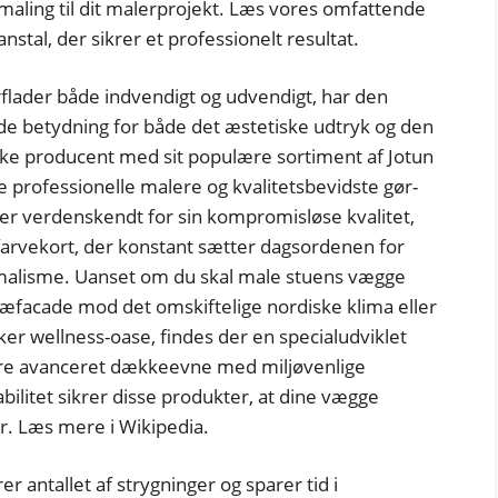
aling til dit malerprojekt. Læs vores omfattende
stal, der sikrer et professionelt resultat.
flader både indvendigt og udvendigt, har den
nde betydning for både det æstetiske udtryk og den
ke producent med sit populære sortiment af Jotun
e professionelle malere og kvalitetsbevidste gør-
t er verdenskendt for sin kompromisløse kvalitet,
arvekort, der konstant sætter dagsordenen for
malisme. Uanset om du skal male stuens vægge
ræfacade mod det omskiftelige nordiske klima eller
er wellness-oase, findes der en specialudviklet
nere avanceret dækkeevne med miljøvenlige
bilitet sikrer disse produkter, at dine vægge
år. Læs mere i Wikipedia.
ntallet af strygninger og sparer tid i