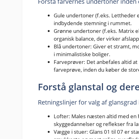
Forstå farvernes undertoner inden
Gule undertoner (f.eks. Lettheder e
indbydende stemning i rummet.
Grønne undertoner (f.eks. Matrix el
organisk balance, der virker afslap
Blå undertoner: Giver et stramt, m
i minimalistiske boliger.
Farveprøver: Det anbefales altid a
farveprøve, inden du køber de sto
Forstå glanstal og der
Retningslinjer for valg af glansgrad 
Lofter: Males næsten altid med en 
skyggedannelser og reflekser fra l
Vægge i stuer: Glans 01 til 07 er s