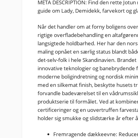
META DESCRIPTION: Find den rette Jotun m
guide om Lady, Demidekk, farvekort og glan
Når det handler om at forny boligens over
rigtige overfladebehandling en altafgøre
langsigtede holdbarhed. Her har den nors
maling opnået en særlig status blandt båd
det-selv-folk i hele Skandinavien. Brande
innovative teknologier og banebrydende f
moderne boligindretning og nordisk mini
med en silkemat finish, beskytte husets t
forvandle badeværelset til en vådrumssikk
produktserie til formålet. Ved at kombi
certificeringer og en uovertruffen farvesta
holder sig smukke og slidstærke år efter 
Fremragende dækkeevne: Reducerer a