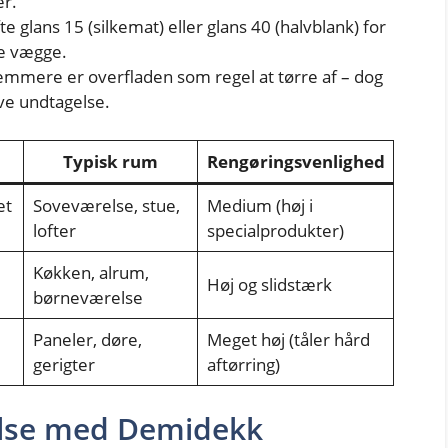
er.
 glans 15 (silkemat) eller glans 40 (halvblank) for
te vægge.
nemmere er overfladen som regel at tørre af – dog
e undtagelse.
Typisk rum
Rengøringsvenlighed
et
Soveværelse, stue,
Medium (høj i
lofter
specialprodukter)
Køkken, alrum,
Høj og slidstærk
børneværelse
Paneler, døre,
Meget høj (tåler hård
gerigter
aftørring)
else med Demidekk