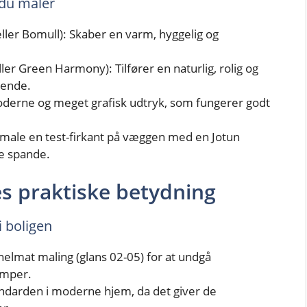
 du maler
ller Bomull): Skaber en varm, hyggelig og
ler Green Harmony): Tilfører en naturlig, rolig og
pende.
oderne og meget grafisk udtryk, som fungerer godt
t male en test-firkant på væggen med en Jotun
re spande.
es praktiske betydning
i boligen
helmat maling (glans 02-05) for at undgå
amper.
tandarden i moderne hjem, da det giver de