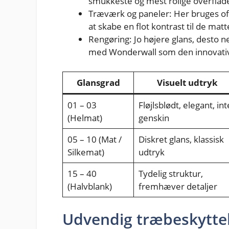
smukkeste og mest rolige overflad
Træværk og paneler: Her bruges ofte
at skabe en flot kontrast til de mat
Rengøring: Jo højere glans, desto 
med Wonderwall som den innovativ
Glansgrad
Visuelt udtryk
01 – 03
Fløjlsblødt, elegant, int
(Helmat)
genskin
05 – 10 (Mat /
Diskret glans, klassisk
Silkemat)
udtryk
15 – 40
Tydelig struktur,
(Halvblank)
fremhæver detaljer
Udvendig træbeskytt