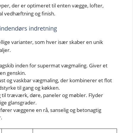
er, der er optimeret til enten vægge, lofter,
al vedhæftning og finish.
 indendørs indretning
llige varianter, som hver især skaber en unik
ljer.
flagskib inden for supermat vægmaling. Giver et
den genskin.
st og vaskbar vægmaling, der kombinerer et flot
tyrke til gang og køkken.
 til træværk, døre, paneler og møbler. Flyder
llige glansgrader.
ilfører væggene en rå, sanselig og betonagtig
.