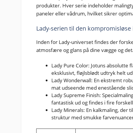
produkter. Hver serie indeholder malingtyp
paneler eller vådrum, hvilket sikrer optim
Lady-serien til den kompromisløse
Inden for Lady-universet findes der forske
atmosfære og glans på dine vægge og deta
Lady Pure Color: Jotuns absolutte 
eksklusivt, fløjlsblødt udtryk helt u
Lady Wonderwall: En ekstremt robu
mat udseende med enestående slids
Lady Supreme Finish: Specialmaling
fantastisk ud og findes i fire forske
Lady Minerals: En kalkmaling, der t
struktur med smukke farvenuancer