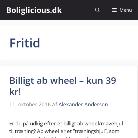
Hop
Boliglicious.dk
Menu
til
indhold
Fritid
Billigt ab wheel – kun 39
kr!
11. oktober 2016
Af
Alexander Andersen
Er du på udkig efter et billigt ab wheel/mavehjul
til træning? Ab wheel er et ”træningshjul”, som