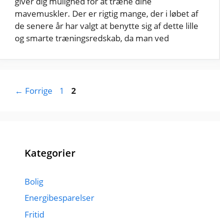
giver dig mulighed for at træne dine
mavemuskler. Der er rigtig mange, der i løbet af
de senere år har valgt at benytte sig af dette lille
og smarte træningsredskab, da man ved
Side
Side
←
Forrige
1
2
Kategorier
Bolig
Energibesparelser
Fritid