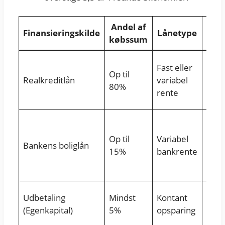
Andel af
Finansieringskilde
Lånetype
Si
købssum
Sikk
Fast eller
Op til
eje
Realkreditlån
variabel
80%
via t
rente
pant
Supp
bank
Op til
Variabel
Bankens boliglån
kort
15%
bankrente
løbet
10-2
Forb
Udbetaling
Mindst
Kontant
egne
(Egenkapital)
5%
opsparing
midl