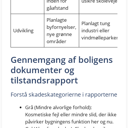
inden for
usikre skoleveje
gåafstand
Planlagte
Planlagt tung
byfornyelser,
Udvikling
industri eller
nye grønne
vindmølleparker
områder
Gennemgang af boligens
dokumenter og
tilstandsrapport
Forstå skadeskategorierne i rapporterne
Grå (Mindre alvorlige forhold):
Kosmetiske fejl eller mindre slid, der ikke
påvirker bygningens funktion her og nu.