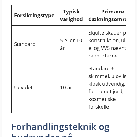
Typisk
Primære
Forsikringstype
varighed
dækningsområder
Skjulte skader på
5 eller 10
konstruktion, ulovlig
Standard
år
el og VVS nævnt i
rapporterne
Standard +
skimmel, ulovlig
kloak udvendig,
Udvidet
10 år
forurenet jord,
kosmetiske
forskelle
Forhandlingsteknik og