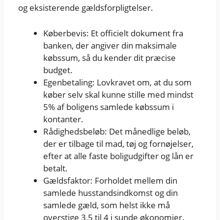
og eksisterende gældsforpligtelser.
Køberbevis: Et officielt dokument fra
banken, der angiver din maksimale
købssum, så du kender dit præcise
budget.
Egenbetaling: Lovkravet om, at du som
køber selv skal kunne stille med mindst
5% af boligens samlede købssum i
kontanter.
Rådighedsbeløb: Det månedlige beløb,
der er tilbage til mad, tøj og fornøjelser,
efter at alle faste boligudgifter og lån er
betalt.
Gældsfaktor: Forholdet mellem din
samlede husstandsindkomst og din
samlede gæld, som helst ikke må
overstige 3,5 til 4 i sunde økonomier.