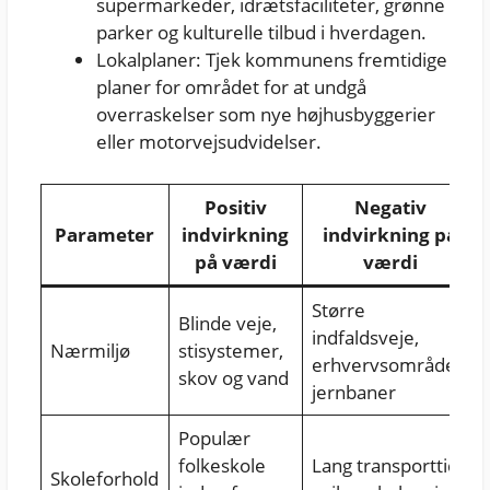
supermarkeder, idrætsfaciliteter, grønne
parker og kulturelle tilbud i hverdagen.
Lokalplaner: Tjek kommunens fremtidige
planer for området for at undgå
overraskelser som nye højhusbyggerier
eller motorvejsudvidelser.
Positiv
Negativ
Parameter
indvirkning
indvirkning på
på værdi
værdi
Større
Blinde veje,
indfaldsveje,
Nærmiljø
stisystemer,
erhvervsområder,
skov og vand
jernbaner
Populær
folkeskole
Lang transporttid,
Skoleforhold