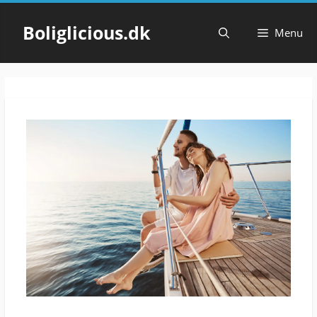
Hop
til
Boliglicious.dk
Menu
indhold