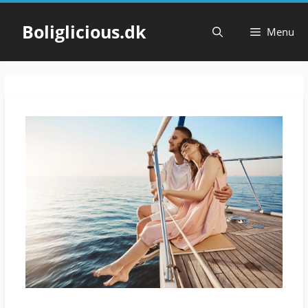
Hop
til
Boliglicious.dk
Menu
indhold