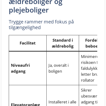
ældreboliger og
plejeboliger
Trygge rammer med fokus på
tilgængelighed
Standard i
Fordel for
Facilitet
ældrebolig
beboeren
Minimerer
risikoen for
Niveaufri
Ja, overalt i
faldulykker o
adgang
boligen
letter brug af
rollator
Sikrer
ubesværet
Installeret i alle
adgang til
Elevatoranlæg