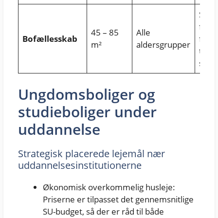
Stor
fælle
45 – 85
Alle
Bofællesskab
fælle
m²
aldersgrupper
tæt s
sam
Ungdomsboliger og
studieboliger under
uddannelse
Strategisk placerede lejemål nær
uddannelsesinstitutionerne
Økonomisk overkommelig husleje:
Priserne er tilpasset det gennemsnitlige
SU-budget, så der er råd til både