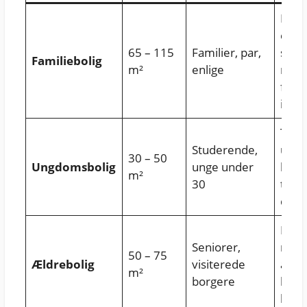
Muli
egen
65 – 115
Familier, par,
slid
Familiebolig
m²
enlige
mate
fleks
indr
Tæt 
Studerende,
udda
30 – 50
Ungdomsbolig
unge under
husle
m²
30
trinb
delef
Eleva
Seniorer,
nivea
50 – 75
Ældrebolig
visiterede
adga
m²
borgere
hand
bade