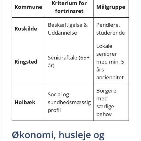
Kriterium for
Kommune
Målgruppe
Dok
fortrinsret
Beskæftigelse &
Pendlere,
Ans
Roskilde
Uddannelse
studerende
SU-
Lokale
seniorer
Senioraftale (65+
Fol
Ringsted
med min. 5
år)
ven
års
anciennitet
Borgere
Social og
Visi
med
Holbæk
sundhedsmæssig
kom
særlige
profil
sag
behov
Økonomi, husleje og