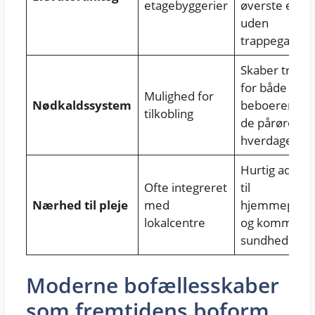
etagebyggerier
øverste etag
uden
trappegang
Skaber trygh
for både
Mulighed for
Nødkaldssystem
beboeren og
tilkobling
de pårørende
hverdagen
Hurtig adgan
Ofte integreret
til
Nærhed til pleje
med
hjemmepleje
lokalcentre
og kommuna
sundhedstilb
Moderne bofællesskaber
som fremtidens boform