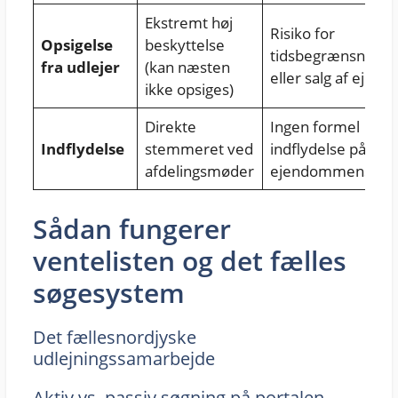
Ekstremt høj
Risiko for
Opsigelse
beskyttelse
tidsbegrænsning
fra udlejer
(kan næsten
eller salg af ejen
ikke opsiges)
Direkte
Ingen formel
Indflydelse
stemmeret ved
indflydelse på
afdelingsmøder
ejendommens drif
Sådan fungerer
ventelisten og det fælles
søgesystem
Det fællesnordjyske
udlejningssamarbejde
Aktiv vs. passiv søgning på portalen