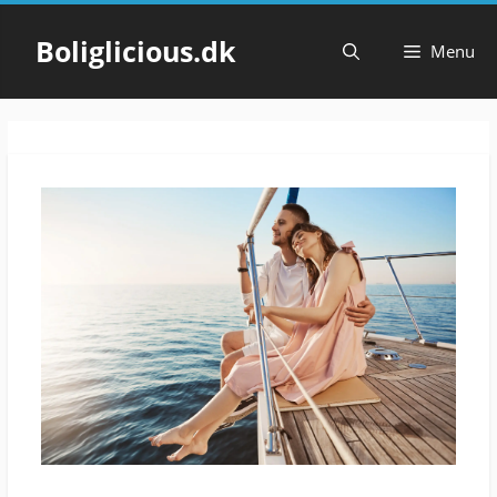
Hop
til
Boliglicious.dk
Menu
indhold