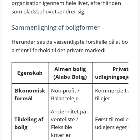
organisation igennem hele livet, efterhånden
som pladsbehovet ændrer sig.
Sammenligning af boligformer
Herunder ses de væsentligste forskelle på at bo
alment i forhold til det private marked:
Almen bolig
Privat
Egenskab
(Alabu Bolig)
udlejningsejend
Økonomisk
Non-profit /
Kommercielt afkas
formål
Balanceleje
til ejer
Anciennitet på
Tildeling af
venteliste /
Først-til-mølle elle
bolig
Fleksible
udlejers eget valg
kriterier